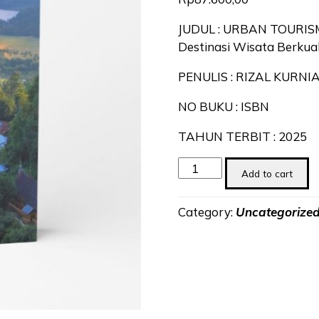
JUDUL : URBAN TOURISM
Destinasi Wisata Berkual
PENULIS : RIZAL KURNIA
NO BUKU : ISBN
TAHUN TERBIT : 2025
URBAN
Add to cart
TOURISM
BLUEPRINT:
Category:
Uncategorize
Membangun
Sebuah
Kota
Sebagai
Destinasi
Wisata