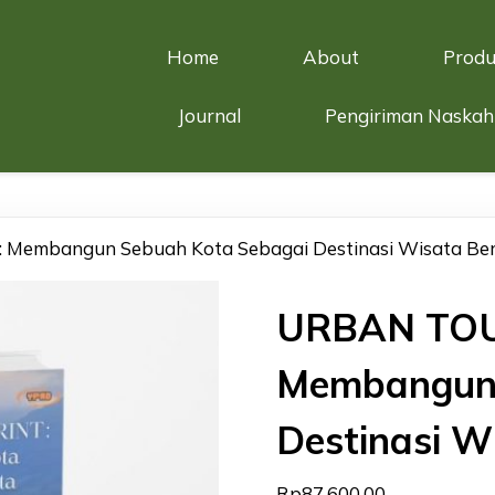
Home
About
Produ
Journal
Pengiriman Naskah
embangun Sebuah Kota Sebagai Destinasi Wisata Ber
URBAN TOU
Membangun 
Destinasi W
Rp
87.600,00