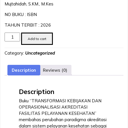
Mujtahidah, S.KM., M.Kes
NO BUKU : ISBN
TAHUN TERBIT : 2026
TRANSFORMASI
Add to cart
KEBIJAKAN
DAN
Category:
Uncategorized
OPERASIONALISASI
AKREDITASIFASILITAS
PELAYANAN
Description
Reviews (0)
KESEHATAN
quantity
Description
Buku “TRANSFORMASI KEBIJAKAN DAN
OPERASIONALISASI AKREDITASI
FASILITAS PELAYANAN KESEHATAN”
membahas perubahan paradigma akreditasi
dalam sistem pelayanan kesehatan sebagai