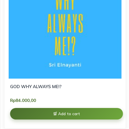
GOD WHY ALWAYS ME!?
Rp
84.000,00
Add to cart