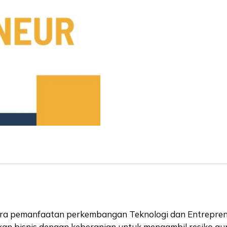
 pemanfaatan perkembangan Teknologi dan Entrepreneu
takan bisnis dengan keberanian untuk mengambil resiko