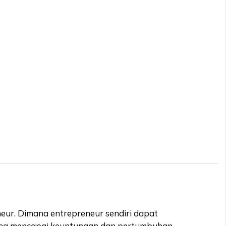
r. Dimana entrepreneur sendiri dapat
 guna mencapai keuntungan dan pertumbuhan