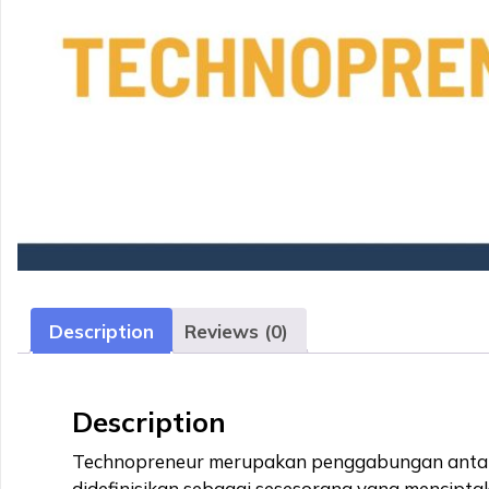
Description
Reviews (0)
Description
Technopreneur merupakan penggabungan antara
didefinisikan sebagai sesesorang yang mencip