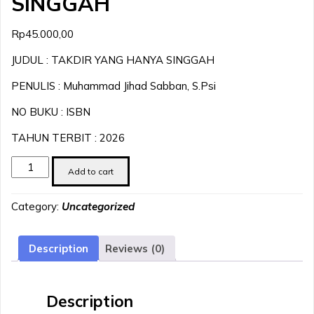
SINGGAH
Rp
45.000,00
JUDUL : TAKDIR YANG HANYA SINGGAH
PENULIS : Muhammad Jihad Sabban, S.Psi
NO BUKU : ISBN
TAHUN TERBIT : 2026
TAKDIR
Add to cart
YANG
HANYA
Category:
Uncategorized
SINGGAH
quantity
Description
Reviews (0)
Description