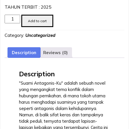
TAHUN TERBIT : 2025
Suami
Add to cart
Antagonis-
Ku
Category:
Uncategorized
(
زوجي
الشرير
Description
Reviews (0)
)
quantity
Description
"Suami Antagonis-Ku" adalah sebuah novel
yang mengangkat tema konflik dalam
hubungan pernikahan, di mana tokoh utama
harus menghadapi suaminya yang tampak
seperti antagonis dalam kehidupannya.
Namun, di balik sifat keras dan tampaknya
tidak peduli, ternyata terdapat lapisan-
lapisan kebaikan yang tersembunyi. Cerita ini