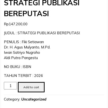
STRATEGI PUBLIKASI
BEREPUTASI
Rp
147.200,00
JUDUL : STRATEGI PUBLIKASI BEREPUTASI
PENULIS : Fiki Setiawan
Dr. H. Agus Mulyanto, M.Pd.
Iwan Satriyo Nugroho
Aldi Putra Pangestu
NO BUKU : ISBN
TAHUN TERBIT : 2026
STRATEGI
Add to cart
PUBLIKASI
BEREPUTASI
Category:
Uncategorized
quantity