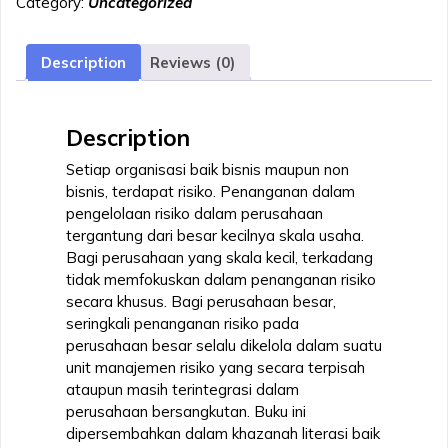
Category:
Uncategorized
MANAJEMEN
RISIKO
(Dilengkapi
Description
Reviews (0)
dengan
Studi
Kasus)
Description
quantity
Setiap organisasi baik bisnis maupun non
bisnis, terdapat risiko. Penanganan dalam
pengelolaan risiko dalam perusahaan
tergantung dari besar kecilnya skala usaha.
Bagi perusahaan yang skala kecil, terkadang
tidak memfokuskan dalam penanganan risiko
secara khusus. Bagi perusahaan besar,
seringkali penanganan risiko pada
perusahaan besar selalu dikelola dalam suatu
unit manajemen risiko yang secara terpisah
ataupun masih terintegrasi dalam
perusahaan bersangkutan. Buku ini
dipersembahkan dalam khazanah literasi baik