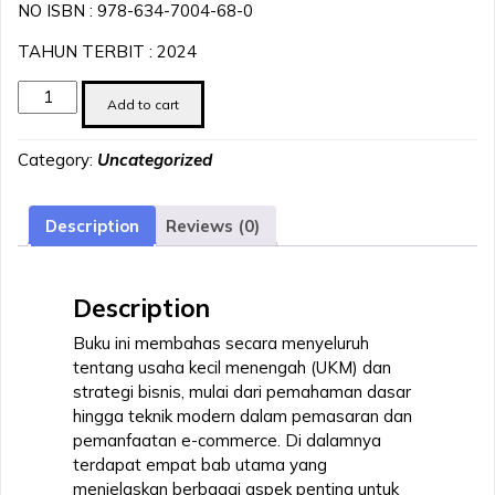
NO ISBN : 978-634-7004-68-0
TAHUN TERBIT : 2024
Strategi
Add to cart
dan
Implementasi
Category:
Uncategorized
Penguatan
UMKM
quantity
Description
Reviews (0)
Description
Buku ini membahas secara menyeluruh
tentang usaha kecil menengah (UKM) dan
strategi bisnis, mulai dari pemahaman dasar
hingga teknik modern dalam pemasaran dan
pemanfaatan e-commerce. Di dalamnya
terdapat empat bab utama yang
menjelaskan berbagai aspek penting untuk