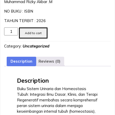
⁠Muhammad Rizky Akbar .M
NO BUKU : ISBN
TAHUN TERBIT : 2026
SISTEM
Add to cart
URINARIA
DAN
Category:
Uncategorized
HOMEOSTASIS
TUBUH:
INTEGRASI
Description
Reviews (0)
ILMU
DASAR,
KLINIS,
Description
DAN
TERAPI
Buku Sistem Urinaria dan Homeostasis
REGENERATIF
Tubuh: Integrasi Ilmu Dasar, Klinis, dan Terapi
quantity
Regeneratif membahas secara komprehensif
peran sistem urinaria dalam menjaga
keseimbangan internal tubuh (homeostasis),