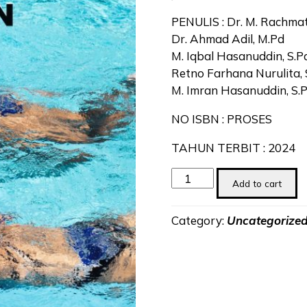
PENULIS : Dr. M. Rachma
Dr. Ahmad Adil, M.Pd
M. Iqbal Hasanuddin, S.Pd
Retno Farhana Nurulita, 
M. Imran Hasanuddin, S.P
NO ISBN : PROSES
TAHUN TERBIT : 2024
Seni
Add to cart
Renang
Kebugaran
Category:
Uncategorize
dan
Kesehatan
quantity