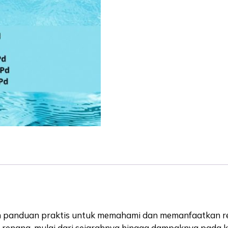
 panduan praktis untuk memahami dan memanfaatkan ren
i renang, mulai dari sejarahnya hingga dampaknya pada 