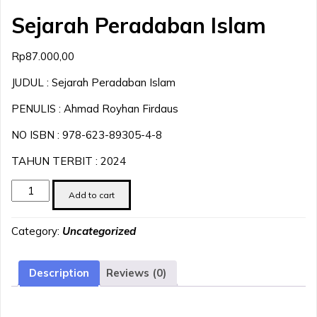
Sejarah Peradaban Islam
Rp
87.000,00
JUDUL : Sejarah Peradaban Islam
PENULIS : Ahmad Royhan Firdaus
NO ISBN : 978-623-89305-4-8
TAHUN TERBIT : 2024
Sejarah
Add to cart
Peradaban
Islam
Category:
Uncategorized
quantity
Description
Reviews (0)