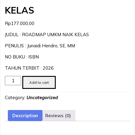
KELAS
Rp
177.000,00
JUDUL : ROADMAP UMKM NAIK KELAS
PENULIS : Junaidi Hendro, SE, MM
NO BUKU : ISBN
TAHUN TERBIT : 2026
ROADMAP
Add to cart
UMKM
NAIK
Category:
Uncategorized
KELAS
quantity
Description
Reviews (0)