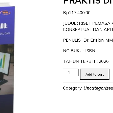
PRAKTIS DI
Rp
117.400,00
JUDUL : RISET PEMASA
KONSEPTUAL DAN APLIK
PENULIS : Dr. Erislan, M
NO BUKU : ISBN
TAHUN TERBIT : 2026
RISET
Add to cart
PEMASARAN
TERPADU
Category:
Uncategorize
TEORI,
METODOLOGI,
INTEGRASI
KONSEPTUAL