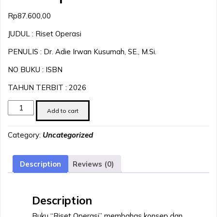
Rp
87.600,00
JUDUL : Riset Operasi
PENULIS : Dr. Adie Irwan Kusumah, SE., M.Si.
NO BUKU : ISBN
TAHUN TERBIT : 2026
Riset
Add to cart
Operasi
quantity
Category:
Uncategorized
Description
Reviews (0)
Description
Buku “Riset Operasi” membahas konsep dan