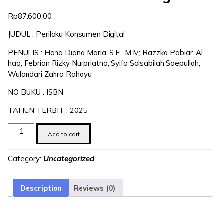
Rp
87.600,00
JUDUL : Perilaku Konsumen Digital
PENULIS : Hana Diana Maria, S.E., M.M; Razzka Pabian Al
haq; Febrian Rizky Nurpriatna; Syifa Salsabilah Saepulloh;
Wulandari Zahra Rahayu
NO BUKU : ISBN
TAHUN TERBIT : 2025
Perilaku
Add to cart
Konsumen
Digital
Category:
Uncategorized
quantity
Description
Reviews (0)