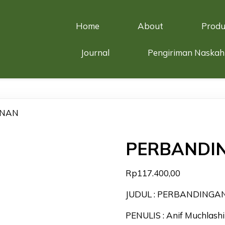
Home
About
Produ
Journal
Pengiriman Naskah
UNAN
PERBANDI
Rp
117.400,00
JUDUL : PERBANDING
PENULIS : Anif Muchlash