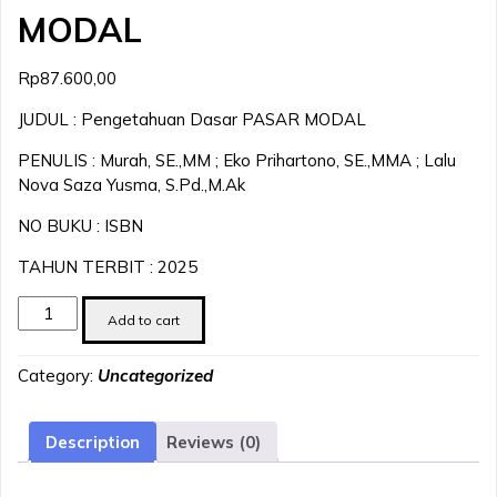
MODAL
Rp
87.600,00
JUDUL : Pengetahuan Dasar PASAR MODAL
PENULIS : Murah, SE.,MM ; Eko Prihartono, SE.,MMA ; Lalu
Nova Saza Yusma, S.Pd.,M.Ak
NO BUKU : ISBN
TAHUN TERBIT : 2025
Pengetahuan
Add to cart
Dasar
PASAR
Category:
Uncategorized
MODAL
quantity
Description
Reviews (0)