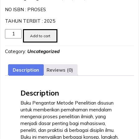
NO ISBN : PROSES
TAHUN TERBIT : 2025
Pengantar
Add to cart
Metode
Penelitian
Category:
Uncategorized
quantity
Description
Reviews (0)
Description
Buku Pengantar Metode Penelitian disusun
untuk memberikan pemahaman mendalam
mengenai proses penelitian ilmiah, yang
menjadi dasar penting bagi mahasiswa,
peneliti, dan praktisi di berbagai disiplin ilmu.
Buku ini menyajikan berbagai konsep, langkah,