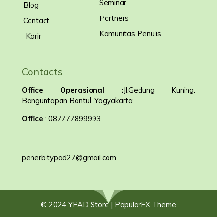
Seminar
Blog
Partners
Contact
Komunitas Penulis
Karir
Contacts
Office Operasional :
Jl.Gedung Kuning,
Banguntapan Bantul, Yogyakarta
Office
: 087777899993
penerbitypad27@gmail.com
© 2024 YPAD Store |
PopularFX Theme