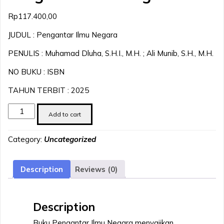
Rp
117.400,00
JUDUL : Pengantar Ilmu Negara
PENULIS : Muhamad Dluha, S.H.I., M.H. ; Ali Munib, S.H., M.H.
NO BUKU : ISBN
TAHUN TERBIT : 2025
Pengantar
Add to cart
Ilmu
Negara
Category:
Uncategorized
quantity
Description
Reviews (0)
Description
Buku Pengantar Ilmu Negara menyajikan