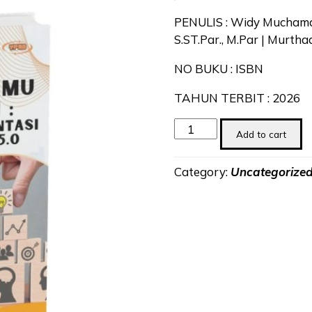
PENULIS : Widy Muchamad
S.ST.Par., M.Par | Murthad
NO BUKU : ISBN
TAHUN TERBIT : 2026
Pengantar
Add to cart
Ilmu
Manajemen
Category:
Uncategorize
:
Teori
Dan
Implementasi
Di
Era
Industry
5.0