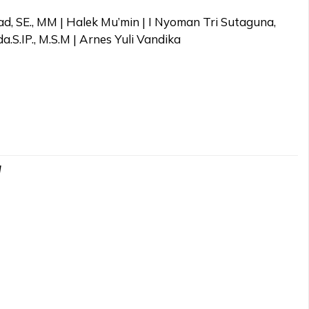
, SE., MM | Halek Mu’min | I Nyoman Tri Sutaguna,
a.S.IP., M.S.M | Arnes Yuli Vandika
d