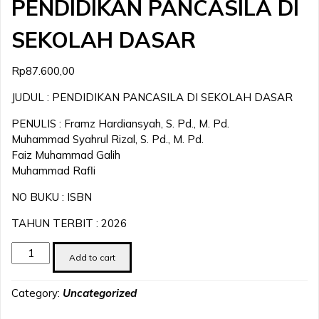
PENDIDIKAN PANCASILA DI
SEKOLAH DASAR
Rp
87.600,00
JUDUL : PENDIDIKAN PANCASILA DI SEKOLAH DASAR
PENULIS : Framz Hardiansyah, S. Pd., M. Pd.
Muhammad Syahrul Rizal, S. Pd., M. Pd.
Faiz Muhammad Galih
Muhammad Rafli
NO BUKU : ISBN
TAHUN TERBIT : 2026
PENDIDIKAN
Add to cart
PANCASILA
DI
Category:
Uncategorized
SEKOLAH
DASAR