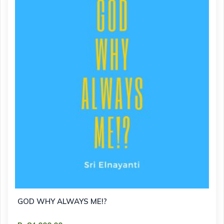
GOD WHY ALWAYS ME!?