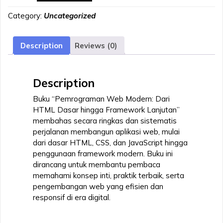
MODERN
Category:
Uncategorized
:
DARI
HTML
Description
Reviews (0)
DASAR
HINGGA
FRAMEWORK
Description
LANJUTAN
quantity
Buku “Pemrograman Web Modern: Dari
HTML Dasar hingga Framework Lanjutan”
membahas secara ringkas dan sistematis
perjalanan membangun aplikasi web, mulai
dari dasar HTML, CSS, dan JavaScript hingga
penggunaan framework modern. Buku ini
dirancang untuk membantu pembaca
memahami konsep inti, praktik terbaik, serta
pengembangan web yang efisien dan
responsif di era digital.