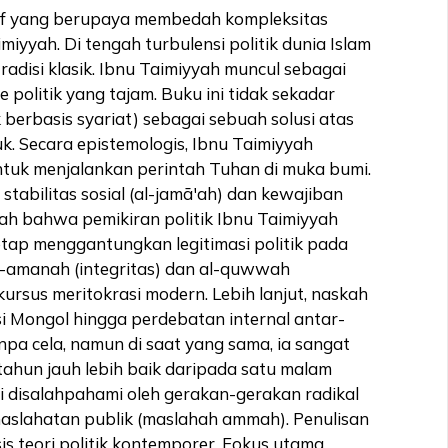
nsif yang berupaya membedah kompleksitas
miyyah. Di tengah turbulensi politik dunia Islam
adisi klasik. Ibnu Taimiyyah muncul sebagai
olitik yang tajam. Buku ini tidak sekadar
berbasis syariat) sebagai sebuah solusi atas
k. Secara epistemologis, Ibnu Taimiyyah
untuk menjalankan perintah Tuhan di muka bumi.
tabilitas sosial (al-jamā'ah) dan kewajiban
h bahwa pemikiran politik Ibnu Taimiyyah
tap menggantungkan legitimasi politik pada
l-amanah (integritas) dan al-quwwah
ursus meritokrasi modern. Lebih lanjut, naskah
i Mongol hingga perdebatan internal antar-
a cela, namun di saat yang sama, ia sangat
ahun jauh lebih baik daripada satu malam
li disalahpahami oleh gerakan-gerakan radikal
aslahatan publik (maslahah ammah). Penulisan
s teori politik kontemporer. Fokus utama