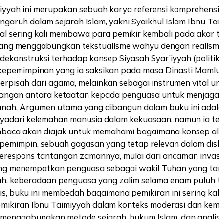
imiyyah ini merupakan sebuah karya referensi komprehe
engaruh dalam sejarah Islam, yakni Syaikhul Islam Ibnu Tai
l sering kali membawa para pemikir kembali pada akar tr
yang menggabungkan tekstualisme wahyu dengan realisme p
ekonstruksi terhadap konsep Siyasah Syar’iyyah (politik 
l kepemimpinan yang ia saksikan pada masa Dinasti Mamlu
erpisah dari agama, melainkan sebagai instrumen vital 
mbangan antara ketaatan kepada penguasa untuk menjaga s
nah. Argumen utama yang dibangun dalam buku ini adala
nyadari kelemahan manusia dalam kekuasaan, namun ia te
embaca akan diajak untuk memahami bagaimana konsep a
 pemimpin, sebuah gagasan yang tetap relevan dalam disk
erespons tantangan zamannya, mulai dari ancaman invas
ng menempatkan penguasa sebagai wakil Tuhan yang tanp
ah, keberadaan penguasa yang zalim selama enam puluh t
tis, buku ini membedah bagaimana pemikiran ini sering ka
ikiran Ibnu Taimiyyah dalam konteks moderasi dan kem
 menggabungkan metode sejarah, hukum Islam, dan analisi