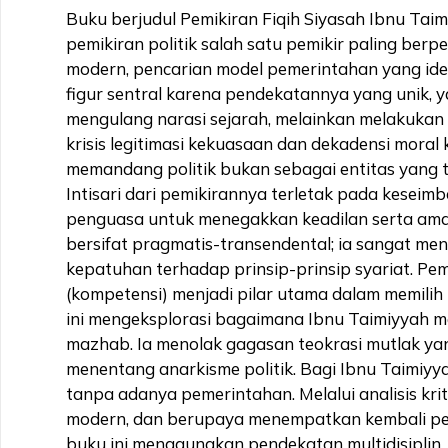
Buku berjudul Pemikiran Fiqih Siyasah Ibnu Ta
pemikiran politik salah satu pemikir paling berp
modern, pencarian model pemerintahan yang idea
figur sentral karena pendekatannya yang unik, 
mengulang narasi sejarah, melainkan melakukan d
krisis legitimasi kekuasaan dan dekadensi mora
memandang politik bukan sebagai entitas yang t
Intisari dari pemikirannya terletak pada kesei
penguasa untuk menegakkan keadilan serta ama
bersifat pragmatis-transendental; ia sangat me
kepatuhan terhadap prinsip-prinsip syariat. P
(kompetensi) menjadi pilar utama dalam memilih
ini mengeksplorasi bagaimana Ibnu Taimiyyah m
mazhab. Ia menolak gagasan teokrasi mutlak ya
menentang anarkisme politik. Bagi Ibnu Taimiyy
tanpa adanya pemerintahan. Melalui analisis kri
modern, dan berupaya menempatkan kembali pem
buku ini menggunakan pendekatan multidisiplin,