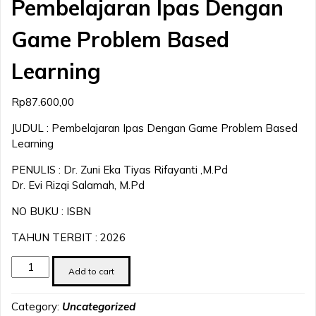
Pembelajaran Ipas Dengan
Game Problem Based
Learning
Rp
87.600,00
JUDUL : Pembelajaran Ipas Dengan Game Problem Based
Learning
PENULIS : Dr. Zuni Eka Tiyas Rifayanti ,M.Pd
Dr. Evi Rizqi Salamah, M.Pd
NO BUKU : ISBN
TAHUN TERBIT : 2026
Pembelajaran
Add to cart
Ipas
Dengan
Category:
Uncategorized
Game