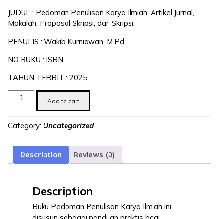
JUDUL : Pedoman Penulisan Karya Ilmiah: Artikel Jurnal,
Makalah, Proposal Skripsi, dan Skripsi.
PENULIS : Wakib Kurniawan, M.Pd.
NO BUKU : ISBN
TAHUN TERBIT : 2025
Pedoman
Add to cart
Penulisan
Karya
Category:
Uncategorized
Ilmiah:
Artikel
Jurnal,
Description
Reviews (0)
Makalah,
Proposal
Skripsi,
Description
dan
Skripsi.
Buku Pedoman Penulisan Karya Ilmiah ini
quantity
disusun sebagai panduan praktis bagi