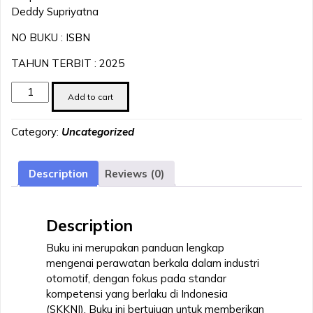
Deddy Supriyatna
NO BUKU : ISBN
TAHUN TERBIT : 2025
Modul
Add to cart
Perawatan
Berkala
Category:
Uncategorized
SKKNI
dan
Industri
Description
Reviews (0)
quantity
Description
Buku ini merupakan panduan lengkap
mengenai perawatan berkala dalam industri
otomotif, dengan fokus pada standar
kompetensi yang berlaku di Indonesia
(SKKNI). Buku ini bertujuan untuk memberikan