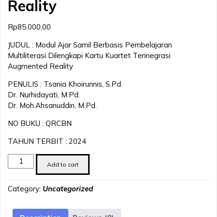
Reality
Rp
85.000,00
JUDUL : Modul Ajar Samil Berbasis Pembelajaran
Multiliterasi Dilengkapi Kartu Kuartet Terinegrasi
Augmented Reality
PENULIS : Tsania Khoirunnis, S.Pd.
Dr. Nurhidayati, M.Pd.
Dr. Moh.Ahsanuddin, M.Pd.
NO BUKU : QRCBN
TAHUN TERBIT : 2024
Modul
Add to cart
Ajar
Samil
Category:
Uncategorized
Berbasis
Pembelajaran
Multiliterasi