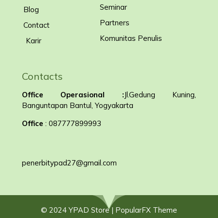
Seminar
Blog
Partners
Contact
Komunitas Penulis
Karir
Contacts
Office Operasional :
Jl.Gedung Kuning,
Banguntapan Bantul, Yogyakarta
Office
: 087777899993
penerbitypad27@gmail.com
© 2024 YPAD Store |
PopularFX Theme