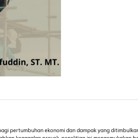
Berbasis
Aplikasi
quantity
gi pertumbuhan ekonomi dan dampak yang ditimbulkan ol
kan kegagalan proyek, penelitian ini mengemukakan ber