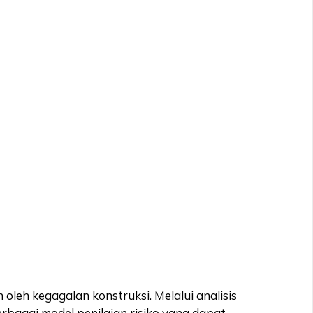
eh kegagalan konstruksi. Melalui analisis
bagai model penilaian risiko yang dapat