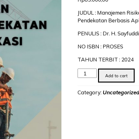
JUDUL : Manajemen Risik
Pendekatan Berbasis Apl
PENULIS : Dr. H. Sayfuddi
NO ISBN : PROSES
TAHUN TERBIT : 2024
Manajemen
Add to cart
Risiko
Kegagalan
Category:
Uncategorize
Bangunan
&
Pelaksanaan
Konstruksi
:
Pendekatan