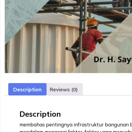
Description
Reviews (0)
Description
membahas pentingnya infrastruktur bangunan ba
mendalam mengenai faktor-faktor yang menyebab