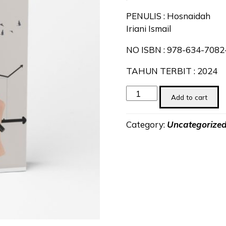
PENULIS : Hosnaidah
Iriani Ismail
NO ISBN : 978-634-7082
TAHUN TERBIT : 2024
Model
Add to cart
Lewin
Dalam
Category:
Uncategorize
Manajemen
Perubahan
quantity