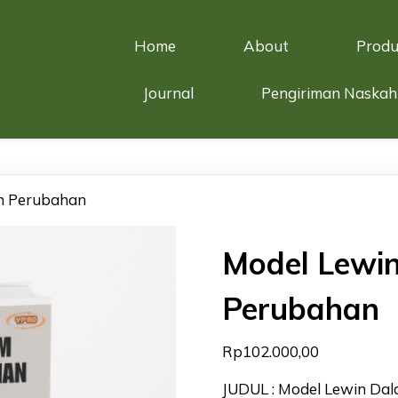
Home
About
Produ
Journal
Pengiriman Naskah
n Perubahan
Model Lewi
Perubahan
Rp
102.000,00
JUDUL : Model Lewin Da