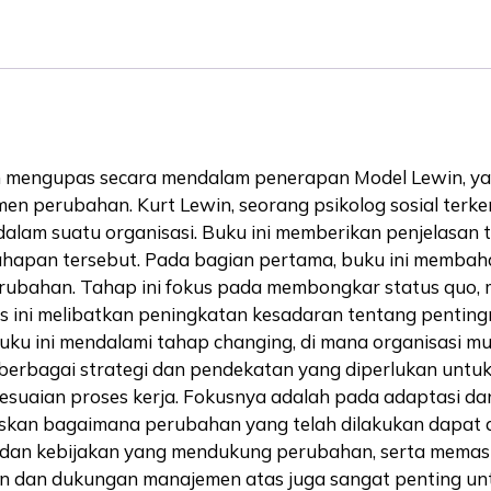
engupas secara mendalam penerapan Model Lewin, yang t
men perubahan. Kurt Lewin, seorang psikolog sosial ter
alam suatu organisasi. Buku ini memberikan penjelasan
-tahapan tersebut. Pada bagian pertama, buku ini memba
ubahan. Tahap ini fokus pada membongkar status quo, 
s ini melibatkan peningkatan kesadaran tentang pentin
uku ini mendalami tahap changing, di mana organisasi m
n berbagai strategi dan pendekatan yang diperlukan untuk
esuaian proses kerja. Fokusnya adalah pada adaptasi dan
elaskan bagaimana perubahan yang telah dilakukan dapat
m dan kebijakan yang mendukung perubahan, serta memast
utan dan dukungan manajemen atas juga sangat penting