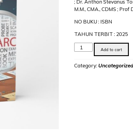
; Dr. Anthon Stevanus Tondo
M.M., CMA., CDMS ; Prof 
NO BUKU : ISBN
TAHUN TERBIT : 2025
Metodologi
Add to cart
Penelitian
Kuantitatif
Category:
Uncategorize
quantity