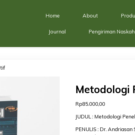
Home
About
Produ
Journal
Pengiriman Naskah
tif
Metodologi P
Rp
85.000,00
JUDUL : Metodologi Peneli
PENULIS : Dr. Andriasan 