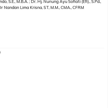
, S.E., M.B.A. ; Dr. Hj. Nunung Ayu Sofiati (Efi)., S.Pd.,
Dr Nandan Lima Krisna, ST, M.M., CMA., CFRM
d