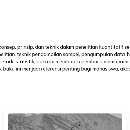
nsep, prinsip, dan teknik dalam penelitian kuantitatif sec
litian, teknik pengambilan sampel, pengumpulan data, hing
etode statistik, buku ini membantu pembaca memahami c
s, buku ini menjadi referensi penting bagi mahasiswa, a