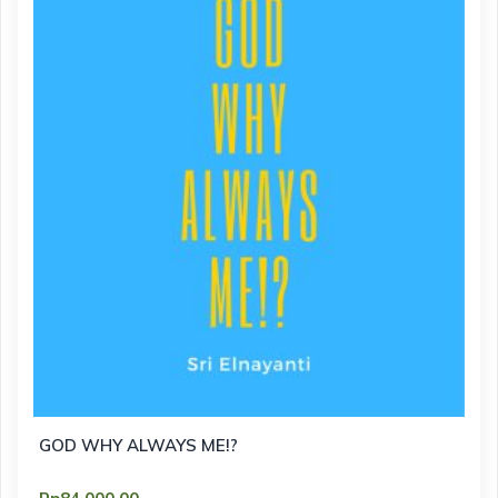
GOD WHY ALWAYS ME!?