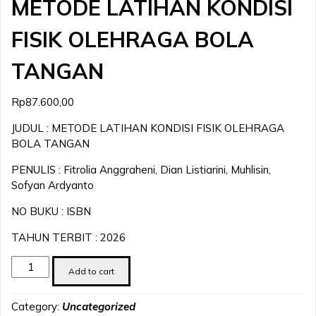
METODE LATIHAN KONDISI
FISIK OLEHRAGA BOLA
TANGAN
Rp
87.600,00
JUDUL : METODE LATIHAN KONDISI FISIK OLEHRAGA
BOLA TANGAN
PENULIS : Fitrolia Anggraheni, Dian Listiarini, Muhlisin,
Sofyan Ardyanto
NO BUKU : ISBN
TAHUN TERBIT : 2026
METODE
Add to cart
LATIHAN
KONDISI
Category:
Uncategorized
FISIK