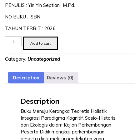
PENULIS : Yin Yin Septiani, M.Pd.
NO BUKU : ISBN
TAHUN TERBIT : 2026
Menuju
Add to cart
Kerangka
Teoretis
Category:
Uncategorized
Holistik:
Integrasi
Paradigma
Description
Reviews (0)
Kognitif,
Sosio-
Historis,
Description
Dan
Ekologis
Buku Menuju Kerangka Teoretis Holistik:
Dalam
Integrasi Paradigma Kognitif, Sosio-Historis,
Kajian
dan Ekologis dalam Kajian Perkembangan
Perkembangan
Peserta Didik mengkaji perkembangan
Peserta
peserta didik melalui pendekatan yang