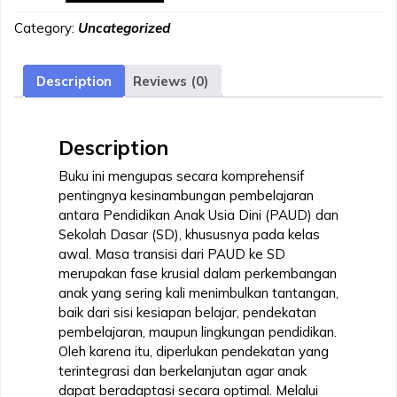
Dan
Category:
Uncategorized
Sd:
Konsep,
Strategi,
Description
Reviews (0)
Dan
Praktik
Pembelajaran
Description
Berkelanjutan
quantity
Buku ini mengupas secara komprehensif
pentingnya kesinambungan pembelajaran
antara Pendidikan Anak Usia Dini (PAUD) dan
Sekolah Dasar (SD), khususnya pada kelas
awal. Masa transisi dari PAUD ke SD
merupakan fase krusial dalam perkembangan
anak yang sering kali menimbulkan tantangan,
baik dari sisi kesiapan belajar, pendekatan
pembelajaran, maupun lingkungan pendidikan.
Oleh karena itu, diperlukan pendekatan yang
terintegrasi dan berkelanjutan agar anak
dapat beradaptasi secara optimal. Melalui