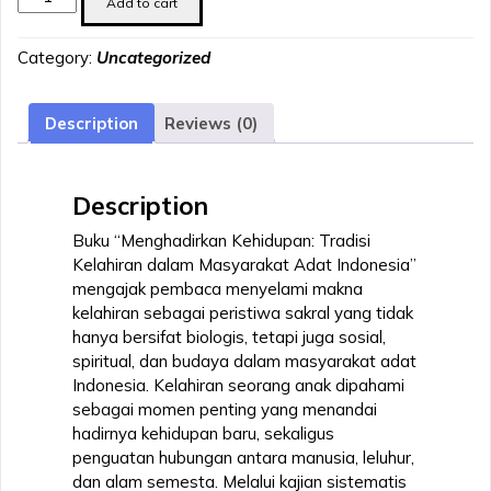
Add to cart
Kehidupan
Tradisi
Category:
Uncategorized
Kelahiran
Dalam
Masyarakat
Description
Reviews (0)
Adat
Indonesia
quantity
Description
Buku “Menghadirkan Kehidupan: Tradisi
Kelahiran dalam Masyarakat Adat Indonesia”
mengajak pembaca menyelami makna
kelahiran sebagai peristiwa sakral yang tidak
hanya bersifat biologis, tetapi juga sosial,
spiritual, dan budaya dalam masyarakat adat
Indonesia. Kelahiran seorang anak dipahami
sebagai momen penting yang menandai
hadirnya kehidupan baru, sekaligus
penguatan hubungan antara manusia, leluhur,
dan alam semesta. Melalui kajian sistematis