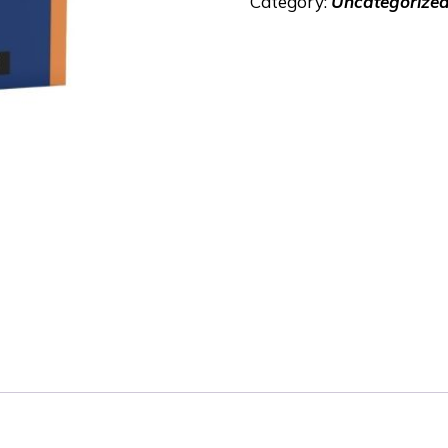
Category:
Uncategorize
Budaya
Yang
Terpendam
Dari
Timur
Indonesia
Kebudayaan
Tradisional
Masyarakat
Pulau
Pantar,
Kabupaten
Alor,
Provinsi
NTT
quantity