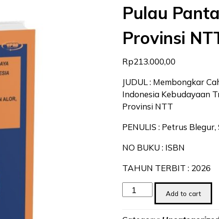
Pulau Panta
Provinsi NT
Rp
213.000,00
JUDUL : Membongkar Cah
Indonesia Kebudayaan Tr
Provinsi NTT
PENULIS : Petrus Blegur, 
NO BUKU : ISBN
TAHUN TERBIT : 2026
Membongkar
Add to cart
Cahaya
Mutiara