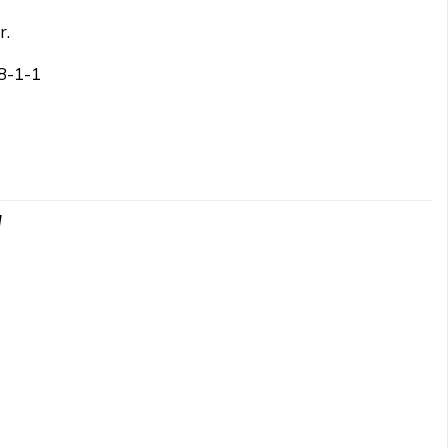
r.
8-1-1
d