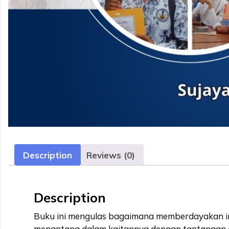
Description
Reviews (0)
Description
Buku ini mengulas bagaimana memberdayakan ins
menantang dalam kaitannya dengan tantangan di