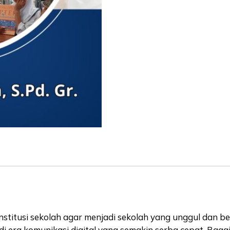
titusi sekolah agar menjadi sekolah yang unggul dan b
 era komunikasi digital yang semakin serba cepat. Bag