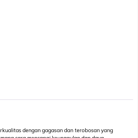
erkualitas dengan gagasan dan terobosan yang
aimana cara mencapai keunggulan dan daya