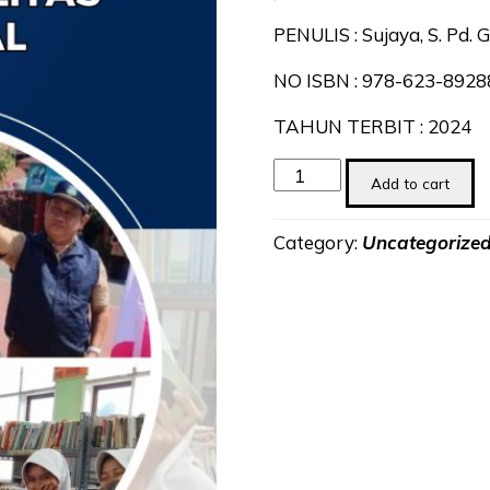
PENULIS : Sujaya, S. Pd. G
NO ISBN : 978-623-8928
TAHUN TERBIT : 2024
Memberdayakan
Add to cart
Sekolah
Unggul
Category:
Uncategorize
Berkualitas
di
Era
Global
quantity