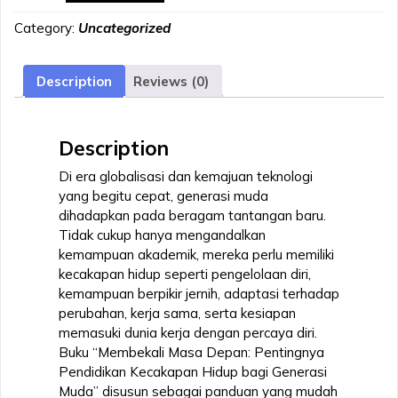
Depan
Category:
Uncategorized
:
Pentingnya
Pendidikan
Description
Reviews (0)
Kecakapan
Hidup
Bagi
Description
Generasi
Muda
Di era globalisasi dan kemajuan teknologi
quantity
yang begitu cepat, generasi muda
dihadapkan pada beragam tantangan baru.
Tidak cukup hanya mengandalkan
kemampuan akademik, mereka perlu memiliki
kecakapan hidup seperti pengelolaan diri,
kemampuan berpikir jernih, adaptasi terhadap
perubahan, kerja sama, serta kesiapan
memasuki dunia kerja dengan percaya diri.
Buku “Membekali Masa Depan: Pentingnya
Pendidikan Kecakapan Hidup bagi Generasi
Muda” disusun sebagai panduan yang mudah