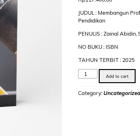
JUDUL : Membangun Profe
Pendidikan
PENULIS : Zainal Abidin, S.
NO BUKU : ISBN
TAHUN TERBIT : 2025
Membangun
Add to cart
Profesionalisme:
Studi
Category:
Uncategorize
Etika
Profesi
Kesehatan
Dan
Pendidikan
quantity