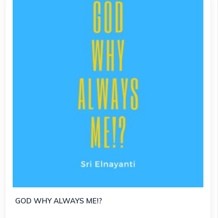
GOD WHY ALWAYS ME!?