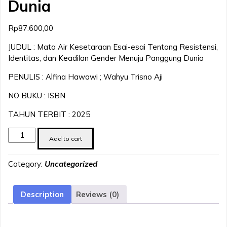
Dunia
Rp
87.600,00
JUDUL : Mata Air Kesetaraan Esai-esai Tentang Resistensi,
Identitas, dan Keadilan Gender Menuju Panggung Dunia
PENULIS : Alfina Hawawi ; Wahyu Trisno Aji
NO BUKU : ISBN
TAHUN TERBIT : 2025
Mata
Add to cart
Air
Kesetaraan
Category:
Uncategorized
Esai-
esai
Tentang
Description
Reviews (0)
Resistensi,
Identitas,
dan