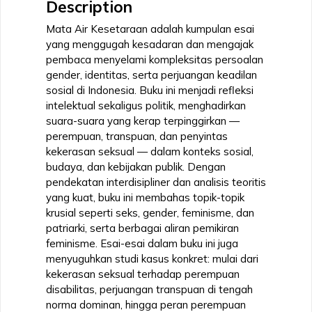
Description
Keadilan
Gender
Mata Air Kesetaraan adalah kumpulan esai
Menuju
yang menggugah kesadaran dan mengajak
Panggung
pembaca menyelami kompleksitas persoalan
Dunia
gender, identitas, serta perjuangan keadilan
quantity
sosial di Indonesia. Buku ini menjadi refleksi
intelektual sekaligus politik, menghadirkan
suara-suara yang kerap terpinggirkan —
perempuan, transpuan, dan penyintas
kekerasan seksual — dalam konteks sosial,
budaya, dan kebijakan publik. Dengan
pendekatan interdisipliner dan analisis teoritis
yang kuat, buku ini membahas topik-topik
krusial seperti seks, gender, feminisme, dan
patriarki, serta berbagai aliran pemikiran
feminisme. Esai-esai dalam buku ini juga
menyuguhkan studi kasus konkret: mulai dari
kekerasan seksual terhadap perempuan
disabilitas, perjuangan transpuan di tengah
norma dominan, hingga peran perempuan