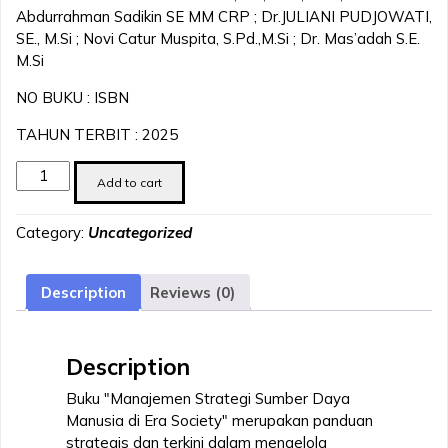
Abdurrahman Sadikin SE MM CRP ; Dr.JULIANI PUDJOWATI,
SE., M.Si ; Novi Catur Muspita, S.Pd.,M.Si ; Dr. Mas’adah S.E.
M.Si
NO BUKU : ISBN
TAHUN TERBIT : 2025
Manajemen
Add to cart
Strategi
Sumber
Category:
Uncategorized
Daya
Manusia
di
Description
Reviews (0)
Era
Society
quantity
Description
Buku "Manajemen Strategi Sumber Daya
Manusia di Era Society" merupakan panduan
strategis dan terkini dalam mengelola