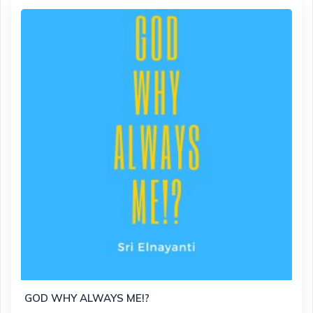
GOD WHY ALWAYS ME!?