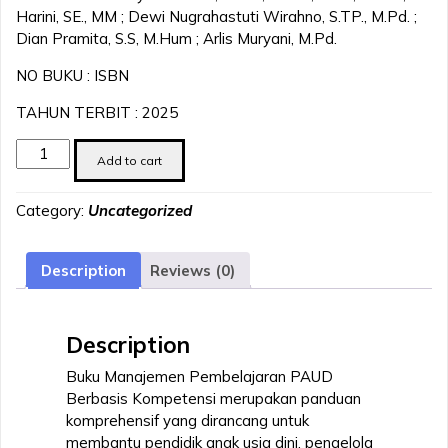
Harini, SE., MM ; Dewi Nugrahastuti Wirahno, S.TP., M.Pd. ;
Dian Pramita, S.S, M.Hum ; Arlis Muryani, M.Pd.
NO BUKU : ISBN
TAHUN TERBIT : 2025
Manajemen
Add to cart
Pembelajaran
Paud
Category:
Uncategorized
Berbasis
Kompetensi
quantity
Description
Reviews (0)
Description
Buku Manajemen Pembelajaran PAUD
Berbasis Kompetensi merupakan panduan
komprehensif yang dirancang untuk
membantu pendidik anak usia dini, pengelola