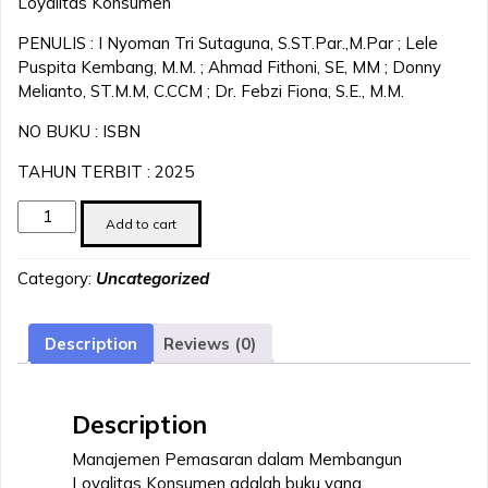
Loyalitas Konsumen
PENULIS : I Nyoman Tri Sutaguna, S.ST.Par.,M.Par ; Lele
Puspita Kembang, M.M. ; Ahmad Fithoni, SE, MM ; Donny
Melianto, ST.M.M, C.CCM ; Dr. Febzi Fiona, S.E., M.M.
NO BUKU : ISBN
TAHUN TERBIT : 2025
Manajemen
Add to cart
Pemasaran
Dalam
Category:
Uncategorized
Membangun
Loyalitas
Konsumen
Description
Reviews (0)
quantity
Description
Manajemen Pemasaran dalam Membangun
Loyalitas Konsumen adalah buku yang