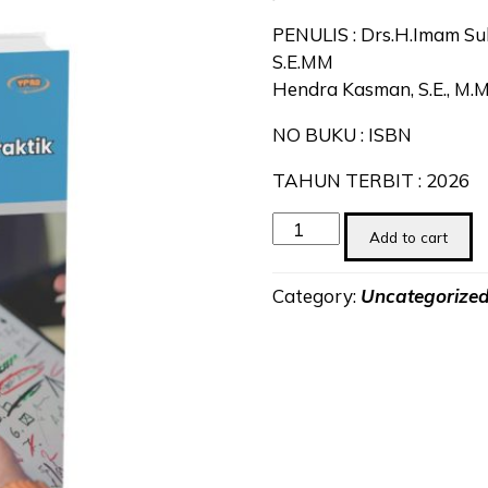
PENULIS : Drs.H.Imam Suh
S.E.MM
Hendra Kasman, S.E., M.M D
NO BUKU : ISBN
TAHUN TERBIT : 2026
Manajemen
Add to cart
Operasional
:
Category:
Uncategorize
Teori,
Strategi
dan
Praktik
quantity