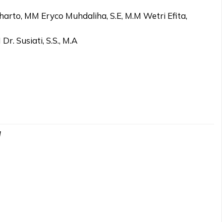
arto, MM Eryco Muhdaliha, S.E, M.M Wetri Efita,
r. Susiati, S.S., M.A
d