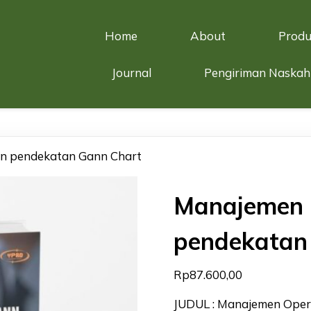
Home
About
Produ
Journal
Pengiriman Naskah
an pendekatan Gann Chart
Manajemen 
pendekatan
Rp
87.600,00
JUDUL : Manajemen Oper