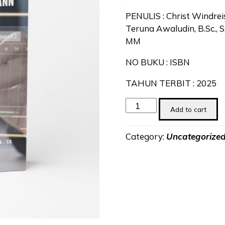
PENULIS : Christ Windreis.B
Teruna Awaludin, B.Sc., S.
MM
NO BUKU : ISBN
TAHUN TERBIT : 2025
Manajemen
Add to cart
Operasional
dengan
Category:
Uncategorize
pendekatan
Gann
Chart
quantity