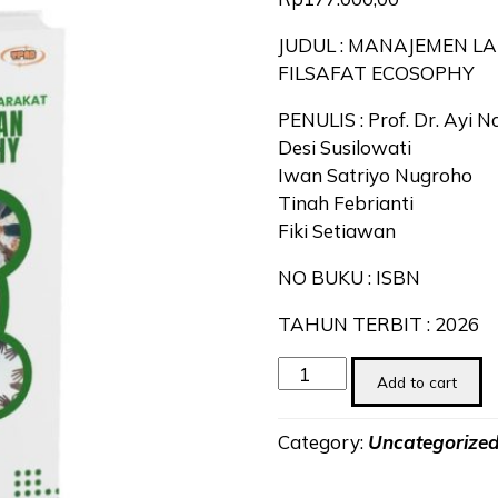
JUDUL : MANAJEMEN 
FILSAFAT ECOSOPHY
PENULIS : Prof. Dr. Ayi N
Desi Susilowati
Iwan Satriyo Nugroho
Tinah Febrianti
Fiki Setiawan
NO BUKU : ISBN
TAHUN TERBIT : 2026
MANAJEMEN
Add to cart
LABORATORIUM
MASYARAKAT
Category:
Uncategorize
SEBAGAI
PENERAPAN