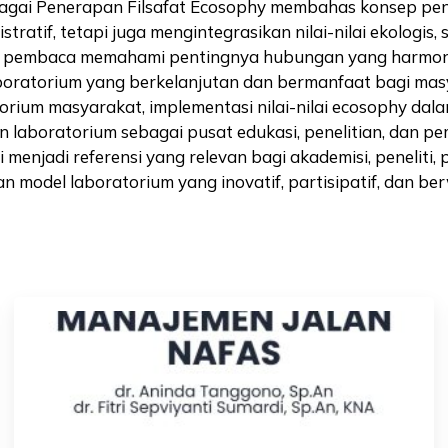
gai Penerapan Filsafat Ecosophy membahas konsep peng
atif, tetapi juga mengintegrasikan nilai-nilai ekologis, s
jak pembaca memahami pentingnya hubungan yang harmoni
ratorium yang berkelanjutan dan bermanfaat bagi masyar
orium masyarakat, implementasi nilai-nilai ecosophy d
an laboratorium sebagai pusat edukasi, penelitian, da
ini menjadi referensi yang relevan bagi akademisi, peneli
 model laboratorium yang inovatif, partisipatif, dan b