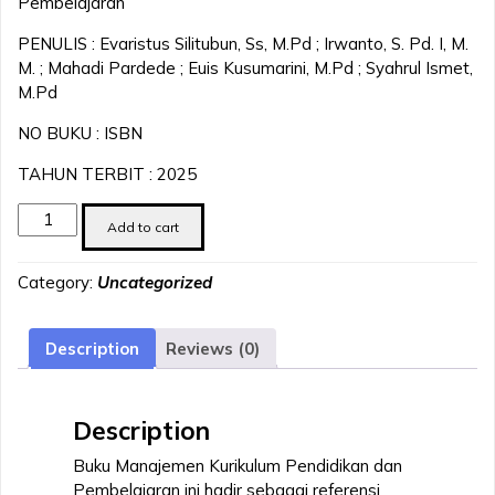
Pembelajaran
PENULIS : Evaristus Silitubun, Ss, M.Pd ; Irwanto, S. Pd. I, M.
M. ; Mahadi Pardede ; Euis Kusumarini, M.Pd ; Syahrul Ismet,
M.Pd
NO BUKU : ISBN
TAHUN TERBIT : 2025
Manajemen
Add to cart
Kurikulum
Pendidikan
Category:
Uncategorized
Dan
Pembelajaran
quantity
Description
Reviews (0)
Description
Buku Manajemen Kurikulum Pendidikan dan
Pembelajaran ini hadir sebagai referensi