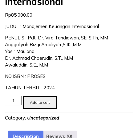
Internasional
Rp
85.000,00
JUDUL : Manajemen Keuangan Internasional
PENULIS : Pdt. Dr. Vira Tandiawan, SE, S.Th, MM
Angguliyah Rizqi Amaliyah.,S.IK.,M.M
Yasir Maulana
Dr. Achmad Choerudin, S.T., M.M
Awaluddin, S.E., M.M
NO ISBN : PROSES
TAHUN TERBIT : 2024
Manajemen
Add to cart
Keuangan
Internasional
Category:
Uncategorized
quantity
Description
Reviews (0)