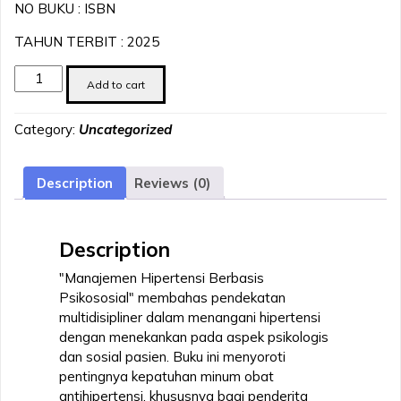
NO BUKU : ISBN
TAHUN TERBIT : 2025
Manajemen
Add to cart
Hipertensi
Berbasis
Category:
Uncategorized
Psikososial
quantity
Description
Reviews (0)
Description
"Manajemen Hipertensi Berbasis
Psikososial" membahas pendekatan
multidisipliner dalam menangani hipertensi
dengan menekankan pada aspek psikologis
dan sosial pasien. Buku ini menyoroti
pentingnya kepatuhan minum obat
antihipertensi, khususnya bagi penderita