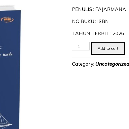
PENULIS : FAJARMANA
NO BUKU : ISBN
TAHUN TERBIT : 2026
Lembayung
Add to cart
Karangantu
:
Category:
Uncategorize
Kumpulan
Cerita
Dan
Puisi
Masa
Muda
quantity