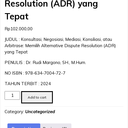
Resolution (ADR) yang
Tepat
Rp
102.000,00
JUDUL : Konsultasi, Negosiasi, Mediasi, Konsiliasi, atau
Arbitrase: Memilih Alternative Dispute Resolution (ADR)
yang Tepat
PENULIS : Dr. Rudi Margono, SH., M.Hum.
NO ISBN : 978-634-7004-72-7
TAHUN TERBIT : 2024
Konsultasi,
Add to cart
Negosiasi,
Mediasi,
Category:
Uncategorized
Konsiliasi,
atau
Arbitrase: